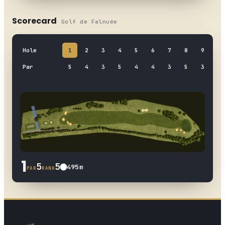
Scorecard
Golf de Falnuée
Hole
1
2
3
4
5
6
7
8
9
OUT
Par
5
4
3
5
4
4
3
5
3
36
1
5
5
495
m
PAR
RANK