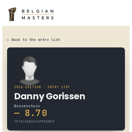
HOME
LEADERBOARD
← Back to the entry list
ENTRY LIST
CHAMPIONSHIP
NEWS
2026 EDITION · ENTRY LIST
PHOTO
Danny Gorissen
Bossenstein
—
8.7
0
TOTAL
HANDICAP
ROUNDS